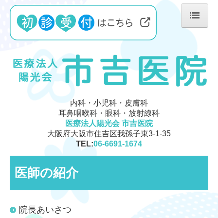
ホーム
医師の紹介
診療のご案内
耳鼻咽喉科
内科・小児科・皮膚科
はじめての方へ
耳鼻咽喉科・眼科・放射線科
医療法人陽光会 市吉医院
交通案内
大阪府大阪市住吉区我孫子東3-1-35
TEL:
06-6691-1674
施設基準等
医師の紹介
院長あいさつ